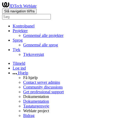
JDTech Weblate
Slå navigation til/fra
Kontrolpanel
Projekter
Gennemsé alle projekter
Sprog
Gennemsé alle sprog
Tjek
Tjekoversigt
Tilmeld
Log ind
Hjælp
Få hjælp
Contact server admins
Community discussions
Get professional support
Dokumentation
Dokumentation
Tastaturgenveje
Weblate project
Bidrag