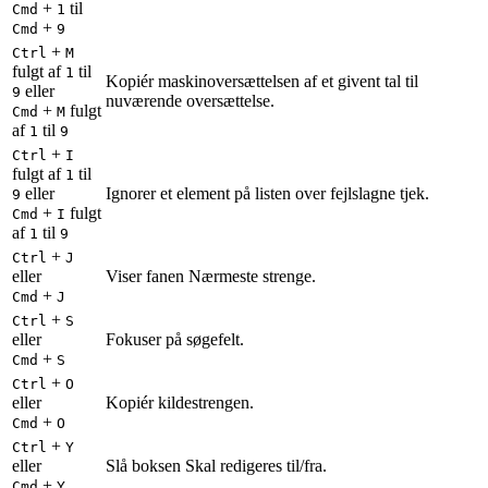
+
til
Cmd
1
+
Cmd
9
+
Ctrl
M
fulgt af
til
1
Kopiér maskinoversættelsen af et givent tal til
eller
9
nuværende oversættelse.
+
fulgt
Cmd
M
af
til
1
9
+
Ctrl
I
fulgt af
til
1
eller
Ignorer et element på listen over fejlslagne tjek.
9
+
fulgt
Cmd
I
af
til
1
9
+
Ctrl
J
eller
Viser fanen Nærmeste strenge.
+
Cmd
J
+
Ctrl
S
eller
Fokuser på søgefelt.
+
Cmd
S
+
Ctrl
O
eller
Kopiér kildestrengen.
+
Cmd
O
+
Ctrl
Y
eller
Slå boksen Skal redigeres til/fra.
+
Cmd
Y