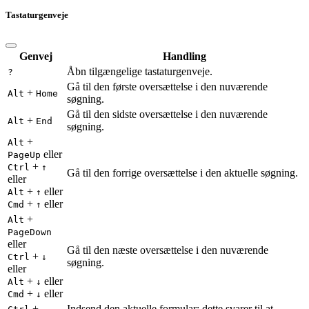
Tastaturgenveje
Genvej
Handling
Åbn tilgængelige tastaturgenveje.
?
Gå til den første oversættelse i den nuværende
+
Alt
Home
søgning.
Gå til den sidste oversættelse i den nuværende
+
Alt
End
søgning.
+
Alt
eller
PageUp
+
Ctrl
↑
Gå til den forrige oversættelse i den aktuelle søgning.
eller
+
eller
Alt
↑
+
eller
Cmd
↑
+
Alt
PageDown
eller
Gå til den næste oversættelse i den nuværende
+
Ctrl
↓
søgning.
eller
+
eller
Alt
↓
+
eller
Cmd
↓
+
Indsend den aktuelle formular; dette svarer til at