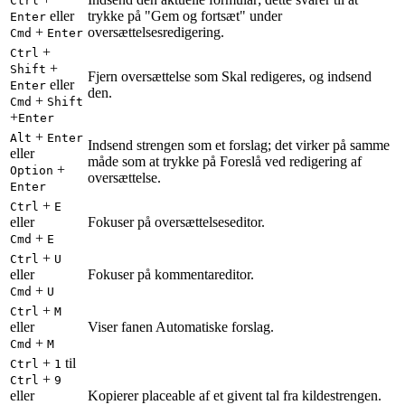
Ctrl
eller
trykke på "Gem og fortsæt" under
Enter
+
oversættelsesredigering.
Cmd
Enter
+
Ctrl
+
Shift
Fjern oversættelse som Skal redigeres, og indsend
eller
Enter
den.
+
Cmd
Shift
+
Enter
+
Alt
Enter
Indsend strengen som et forslag; det virker på samme
eller
måde som at trykke på Foreslå ved redigering af
+
Option
oversættelse.
Enter
+
Ctrl
E
eller
Fokuser på oversættelseseditor.
+
Cmd
E
+
Ctrl
U
eller
Fokuser på kommentareditor.
+
Cmd
U
+
Ctrl
M
eller
Viser fanen Automatiske forslag.
+
Cmd
M
+
til
Ctrl
1
+
Ctrl
9
eller
Kopierer placeable af et givent tal fra kildestrengen.